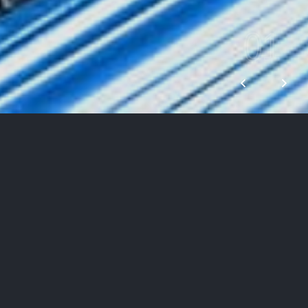
01
MIT UNS GEHT ES WERTVOLL VORWÄRTS
Kunden begeistern
Bei GV Trucknet hat Qualität höchste Priorität. Dies
betrifft sowohl die Qualität unserer Dienstleistung als
auch die Qualität des menschlichen Miteinanders.