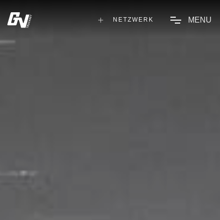
M
E
N
U
NETZWERK